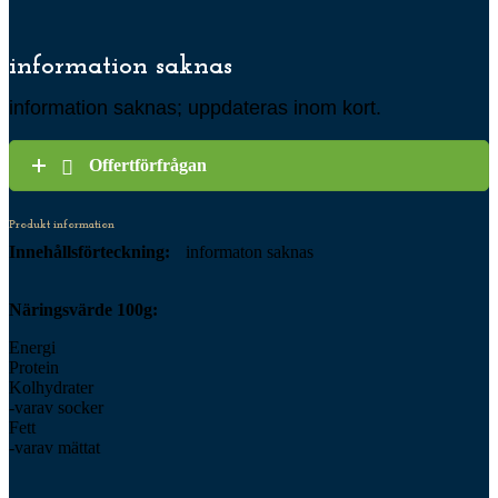
information saknas
information saknas; uppdateras inom kort.
Offertförfrågan
Produkt information
Innehållsförteckning:
informaton saknas
Näringsvärde 100g:
Energi
Protein
Kolhydrater
-varav socker
Fett
-varav mättat