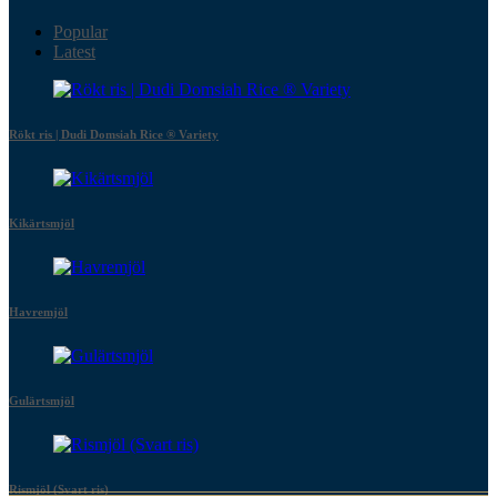
Popular
Latest
Rökt ris | Dudi Domsiah Rice ® Variety
Kikärtsmjöl
Havremjöl
Gulärtsmjöl
Rismjöl (Svart ris)