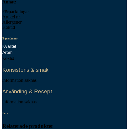
Annat:
Förpackningar
Artikel nr.
Allergener
Koktid
Egenskaper
Kvalitet
Arom
Koktid
Konsistens & smak
information saknas
Använding & Recept
information saknas
Dela
Relaterade produkter